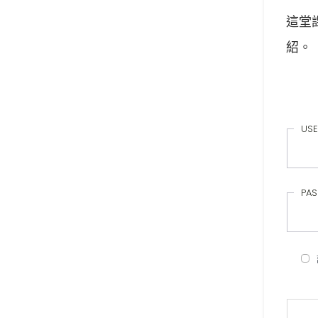
這堂
紹。
USE
PA