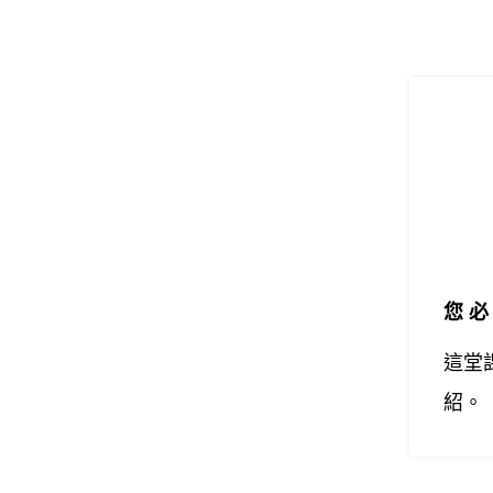
您
這堂
紹。