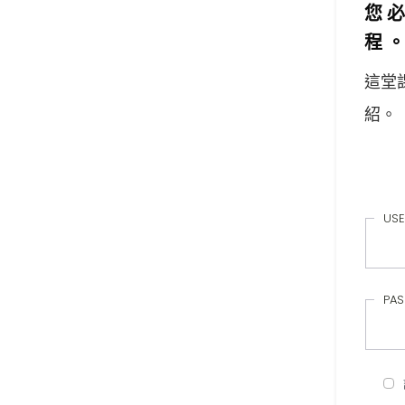
您
程
這堂
紹。
USE
PA