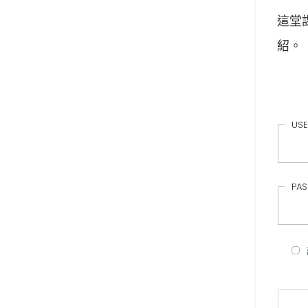
這堂
紹。
USE
PA