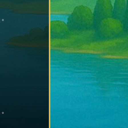
錢。
群。