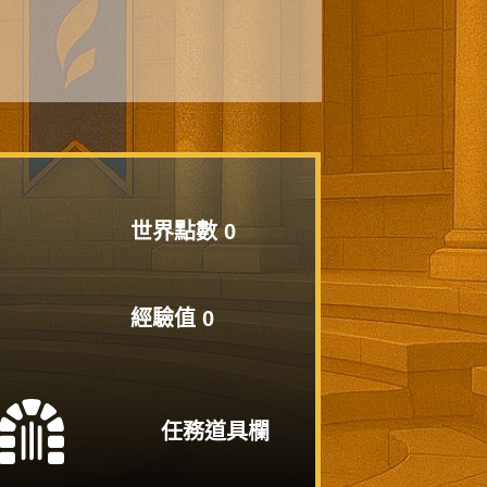
世界點數
0
經驗值
0
任務道具欄