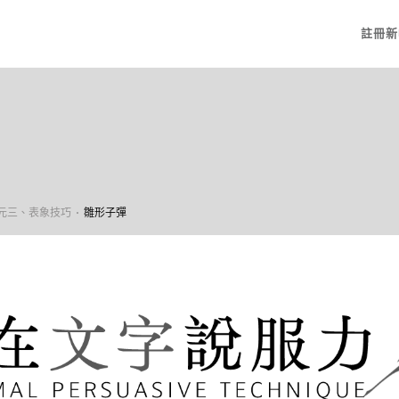
註冊新
元三、表象技巧
雛形子彈