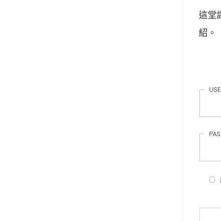
這堂
紹。
USE
PA