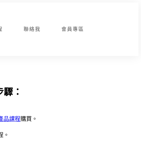
程
聯絡我
會員專區
步驟：
產品課程
購買。
程。